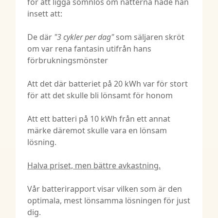
för att ligga sömnlös om nätterna hade han
insett att:
De där
"3 cykler per dag"
som säljaren skröt
om var rena fantasin utifrån hans
förbrukningsmönster
Att det där batteriet på 20 kWh var för stort
för att det skulle bli lönsamt för honom
Att ett batteri på 10 kWh från ett annat
märke däremot skulle vara en lönsam
lösning.
Halva priset, men bättre avkastning.
Vår batterirapport visar vilken som är den
optimala, mest lönsamma lösningen för just
dig.