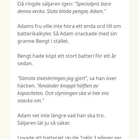
Då ringde säljaren igen:
"Specialpris bara
denna vecka. Sluta blöda pengar, Adam."
Adams fru ville inte höra ett enda ord till om
batterikalkyler. Så Adam snackade med sin
granne Bengt i stället.
Bengt hade köpt ett stort batteri för ett år
sedan.
"Sämsta investeringen jag gjort"
, sa han över
häcken.
"Använder knappt hälften av
kapaciteten. Och styrningen ska vi inte ens
snacka om."
Adam vet inte längre vad han ska tro.
Säljaren lät ju så säker.
Lovade att batteriet skulle
"cykla 3 gånger per