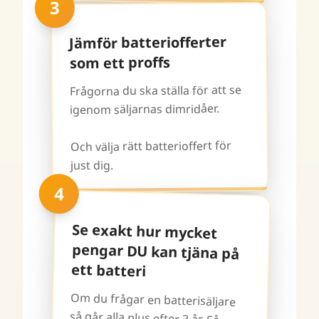
3
Jämför batteriofferter
som ett proffs
Frågorna du ska ställa för att se
igenom säljarnas dimridåer.
Och välja rätt batterioffert för
just dig.
4
Se exakt hur mycket
pengar DU kan tjäna på
ett batteri
Om du frågar en batterisäljare
så går alla plus efter 3 år. Så